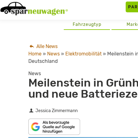
Skip
PA
to
content
Fahrzeugtyp
Mark
Alle News
Home
»
News
»
Elektromobilität
»
Meilenstein i
Deutschland
News
Meilenstein in Grün
und neue Batterieze
Jessica Zimmermann