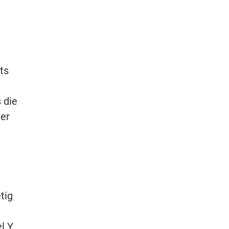
ts
 die
ier
tig
l Y