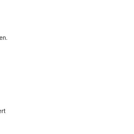
en.
ert