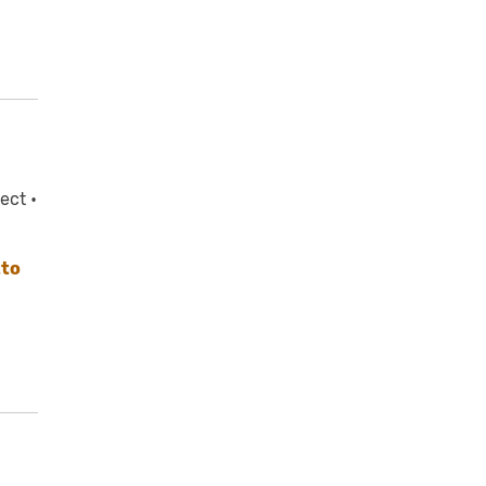
ect •
tto