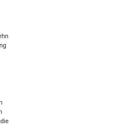
ehn
ung
n
n
 die