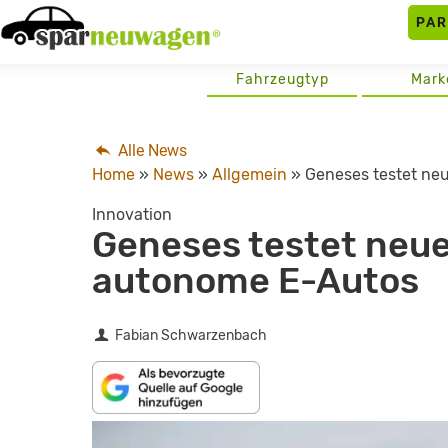
Skip
PA
to
content
Fahrzeugtyp
Mark
Alle News
Home
»
News
»
Allgemein
»
Geneses testet ne
Innovation
Geneses testet neue
autonome E-Autos
Fabian Schwarzenbach