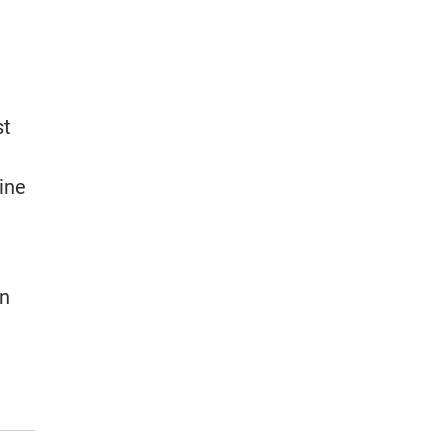
st
ine
en