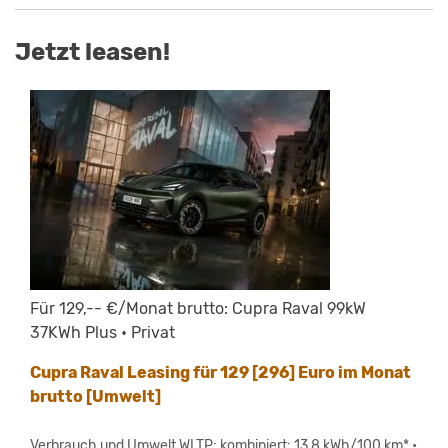
Jetzt leasen!
Für 129,-- €/Monat brutto: Cupra Raval 99kW
37KWh Plus • Privat
Cupra Raval Leasing für 129 [296] Euro im Monat
brutto [Umwelt]
Verbrauch und Umwelt WLTP: kombiniert: 13,8 kWh/100 km* •