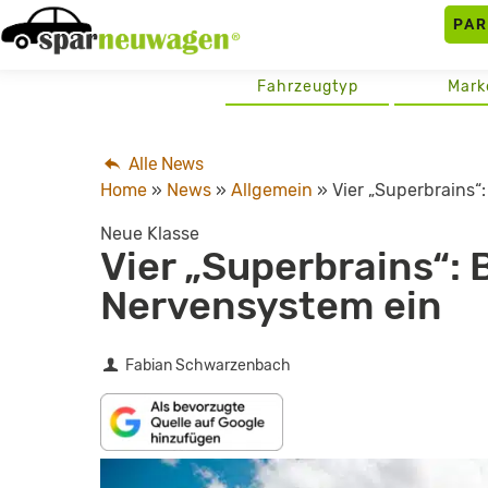
Skip
PA
to
content
Fahrzeugtyp
Mark
Alle News
Home
»
News
»
Allgemein
»
Vier „Superbrains“
Neue Klasse
Vier „Superbrains“: 
Nervensystem ein
Fabian Schwarzenbach