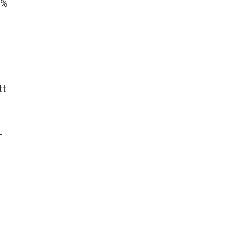
 %
tt
-