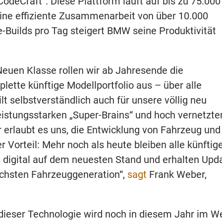
deCraft“. Diese Plattform läuft auf bis zu 75.000
eine effiziente Zusammenarbeit von über 10.000
e-Builds pro Tag steigert BMW seine Produktivität
euen Klasse rollen wir ab Jahresende die
ette künftige Modellportfolio aus – über alle
t selbstverständlich auch für unsere völlig neu
leistungsstarken „Super-Brains“ und hoch vernetzte
 erlaubt es uns, die Entwicklung von Fahrzeug und
 Vorteil: Mehr noch als heute bleiben alle künftig
 digital auf dem neuesten Stand und erhalten Upd
chsten Fahrzeuggeneration“,
sagt
Frank Weber,
dieser Technologie wird noch in diesem Jahr im W