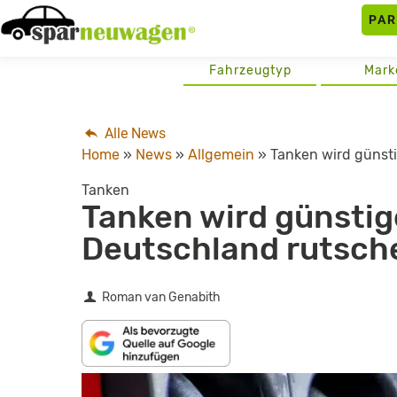
Skip
PA
to
content
Fahrzeugtyp
Mark
Alle News
Home
»
News
»
Allgemein
»
Tanken wird günsti
Tanken
Tanken wird günstige
Deutschland rutsch
Roman van Genabith