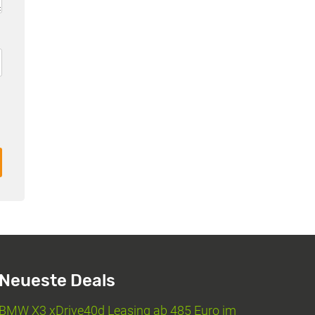
Neueste Deals
BMW X3 xDrive40d Leasing ab 485 Euro im