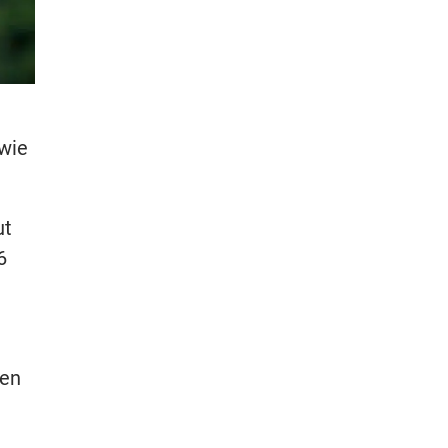
 wie
ut
6
ten