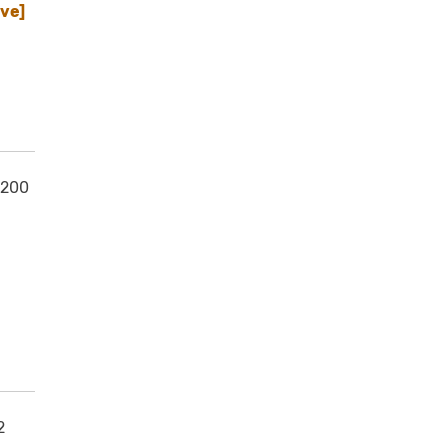
ive]
 200
2