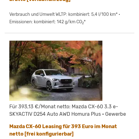
Verbrauch und Umwelt WLTP: kombiniert: 5,4 l/100 km* •
Emissionen: kombiniert: 142 g/km CO
*
2
Für 393,13 €/Monat netto: Mazda CX-60 3.3 e-
SKYACTIV D254 Auto AWD Homura Plus • Gewerbe
Mazda CX-60 Leasing für 393 Euro im Monat
netto [frei konfigurierbar]