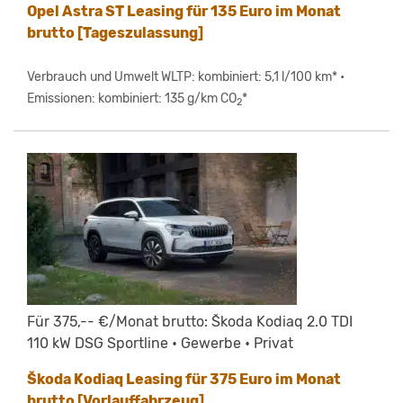
Opel Astra ST Leasing für 135 Euro im Monat
brutto [Tageszulassung]
Verbrauch und Umwelt WLTP: kombiniert: 5,1 l/100 km* •
Emissionen: kombiniert: 135 g/km CO
*
2
Für 375,-- €/Monat brutto: Škoda Kodiaq 2.0 TDI
110 kW DSG Sportline • Gewerbe • Privat
Škoda Kodiaq Leasing für 375 Euro im Monat
brutto [Vorlauffahrzeug]