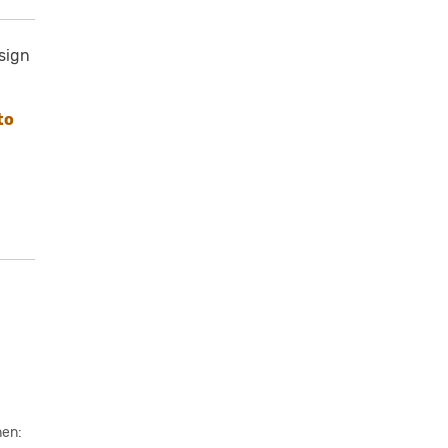
sign
to
nen: