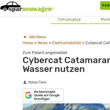
Skip
PA
to
content
Fahrzeugtyp
Mark
Alle News
Home
»
News
»
Elektromobilität
»
Cybercat Cat
Zum Patent angemeldet
Cybercat Catamaran
Wasser nutzen
Matze Fenn