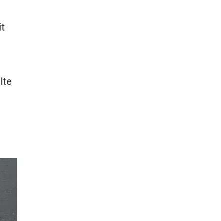
it
lte