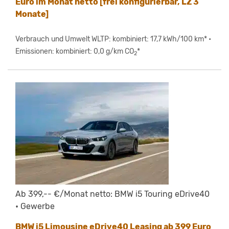
Euro im Monat netto [frei konfigurierbar, LZ 3
Monate]
Verbrauch und Umwelt WLTP: kombiniert: 17,7 kWh/100 km* •
Emissionen: kombiniert: 0,0 g/km CO
*
2
Ab 399,-- €/Monat netto: BMW i5 Touring eDrive40
• Gewerbe
BMW i5 Limousine eDrive40 Leasing ab 399 Euro