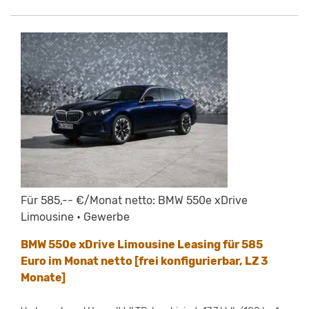
Für 585,-- €/Monat netto: BMW 550e xDrive
Limousine • Gewerbe
BMW 550e xDrive Limousine Leasing für 585
Euro im Monat netto [frei konfigurierbar, LZ 3
Monate]