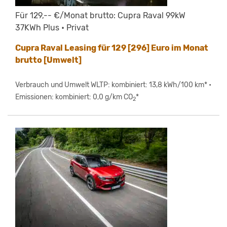
Für 129,-- €/Monat brutto: Cupra Raval 99kW
37KWh Plus • Privat
Cupra Raval Leasing für 129 [296] Euro im Monat
brutto [Umwelt]
Verbrauch und Umwelt WLTP: kombiniert: 13,8 kWh/100 km* •
Emissionen: kombiniert: 0,0 g/km CO
*
2