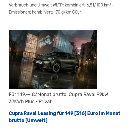
Verbrauch und Umwelt WLTP: kombiniert: 6,5 l/100 km* •
Emissionen: kombiniert: 170 g/km CO
*
2
Für 149,-- €/Monat brutto: Cupra Raval 99kW
37KWh Plus • Privat
Cupra Raval Leasing für 149 [316] Euro im Monat
brutto [Umwelt]