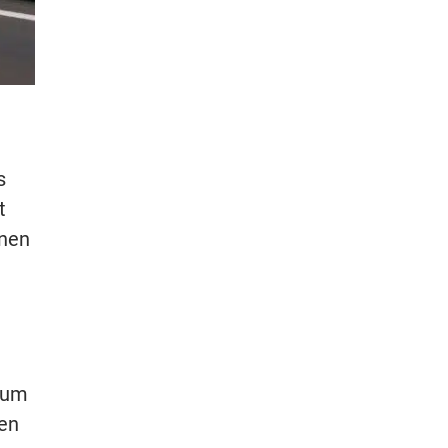
s
t
inen
zum
den