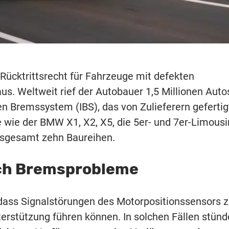
ücktrittsrecht für Fahrzeuge mit defekten
s. Weltweit rief der Autobauer 1,5 Millionen Auto
n Bremssystem (IBS), das von Zulieferern gefertig
e wie der BMW X1, X2, X5, die 5er- und 7er-Limous
nsgesamt zehn Baureihen.
ch Bremsprobleme
dass Signalstörungen des Motorpositionssensors 
terstützung führen können. In solchen Fällen stün