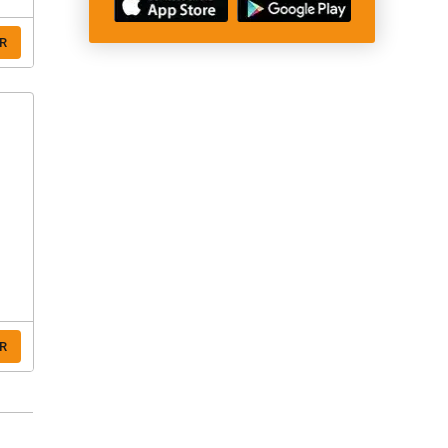
R
r
R