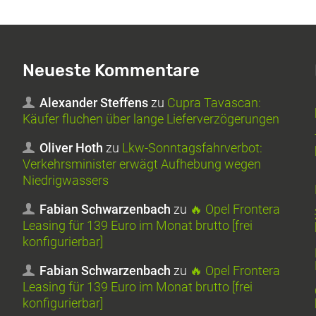
Neueste Kommentare
Alexander Steffens
zu
Cupra Tavascan:
Käufer fluchen über lange Lieferverzögerungen
Oliver Hoth
zu
Lkw-Sonntagsfahrverbot:
Verkehrsminister erwägt Aufhebung wegen
Niedrigwassers
Fabian Schwarzenbach
zu
🔥 Opel Frontera
Leasing für 139 Euro im Monat brutto [frei
konfigurierbar]
Fabian Schwarzenbach
zu
🔥 Opel Frontera
Leasing für 139 Euro im Monat brutto [frei
konfigurierbar]