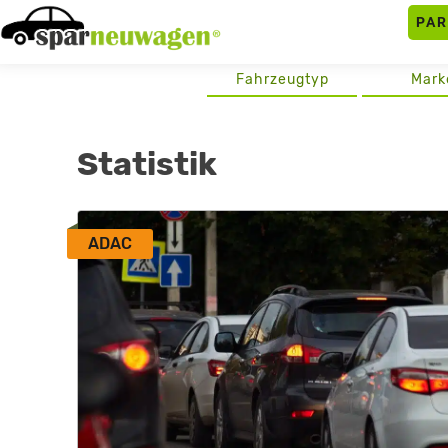
Skip
PA
to
content
Fahrzeugtyp
Mark
Statistik
ADAC